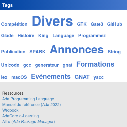
Tags
Divers
Compétition
GTK
Gate3
GitHub
Glade
Histoire
King
Language
Programmez
Annonces
Publication
SPARK
String
Formations
Unicode
gcc
generateur
gnat
Evénements
GNAT
lex
macOS
yacc
Ressources
Ada Programming Language
Manuel de référence (Ada 2022)
Wikibook
AdaCore e-Learning
Alire (
Ada Package Manager
)