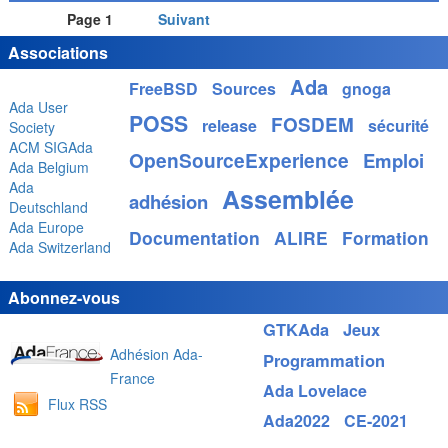
Page 1
Suivant
Associations
Ada
FreeBSD
Sources
gnoga
Ada User
POSS
FOSDEM
release
sécurité
Society
ACM SIGAda
OpenSourceExperience
Emploi
Ada Belgium
Ada
Assemblée
adhésion
Deutschland
Ada Europe
Documentation
ALIRE
Formation
Ada Switzerland
Abonnez-vous
GTKAda
Jeux
Adhésion Ada-
Programmation
France
Ada Lovelace
Flux RSS
Ada2022
CE-2021