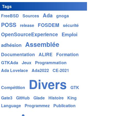
Tags
Ada
FreeBSD
Sources
gnoga
POSS
FOSDEM
release
sécurité
OpenSourceExperience
Emploi
Assemblée
adhésion
Documentation
ALIRE
Formation
GTKAda
Jeux
Programmation
Ada Lovelace
Ada2022
CE-2021
Divers
Compétition
GTK
Gate3
GitHub
Glade
Histoire
King
Language
Programmez
Publication