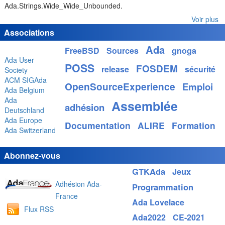
Ada.Strings.Wide_Wide_Unbounded.
Voir plus
Associations
Ada
FreeBSD
Sources
gnoga
Ada User
POSS
FOSDEM
release
sécurité
Society
ACM SIGAda
OpenSourceExperience
Emploi
Ada Belgium
Ada
Assemblée
adhésion
Deutschland
Ada Europe
Documentation
ALIRE
Formation
Ada Switzerland
Abonnez-vous
GTKAda
Jeux
Adhésion Ada-
Programmation
France
Ada Lovelace
Flux RSS
Ada2022
CE-2021