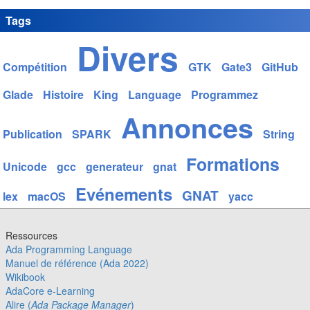
Tags
Divers
Compétition
GTK
Gate3
GitHub
Glade
Histoire
King
Language
Programmez
Annonces
Publication
SPARK
String
Formations
Unicode
gcc
generateur
gnat
Evénements
GNAT
lex
macOS
yacc
Ressources
Ada Programming Language
Manuel de référence (Ada 2022)
Wikibook
AdaCore e-Learning
Alire (
Ada Package Manager
)