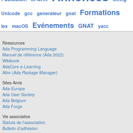
Formations
Unicode
gcc
generateur
gnat
Evénements
GNAT
lex
macOS
yacc
Ressources
Ada Programming Language
Manuel de référence (Ada 2022)
Wikibook
AdaCore e-Learning
Alire (
Ada Package Manager
)
Sites Amis
Ada-Europe
Ada User Society
Ada Belgium
Ada Forge
Vie associative
Statuts de l'association
Bulletin d'adhésion