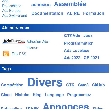
Ada
Assemblée
adhésion
Deutschland
Ada Europe
Documentation
ALIRE
Formation
Ada Switzerland
Abonnez-vous
GTKAda
Jeux
Adhésion Ada-
Programmation
France
Ada Lovelace
Flux RSS
Ada2022
CE-2021
Tags
Divers
Compétition
GTK
Gate3
GitHub
Glade
Histoire
King
Language
Programmez
Annonces
Publication
SPARK
String