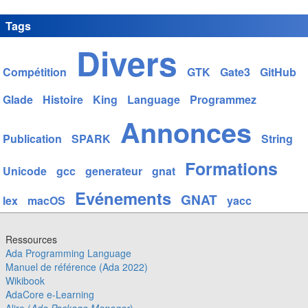
Tags
Divers
Compétition
GTK
Gate3
GitHub
Glade
Histoire
King
Language
Programmez
Annonces
Publication
SPARK
String
Formations
Unicode
gcc
generateur
gnat
Evénements
GNAT
lex
macOS
yacc
Ressources
Ada Programming Language
Manuel de référence (Ada 2022)
Wikibook
AdaCore e-Learning