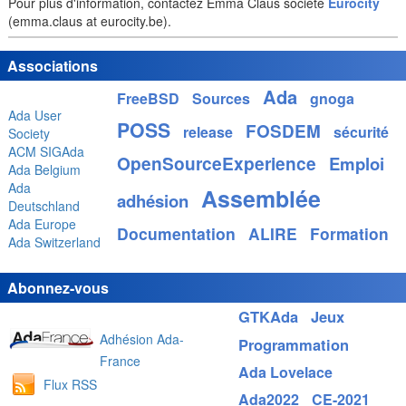
Pour plus d'information, contactez Emma Claus société
Eurocity
(emma.claus at eurocity.be).
Associations
Ada
FreeBSD
Sources
gnoga
Ada User
POSS
FOSDEM
release
sécurité
Society
ACM SIGAda
OpenSourceExperience
Emploi
Ada Belgium
Ada
Assemblée
adhésion
Deutschland
Ada Europe
Documentation
ALIRE
Formation
Ada Switzerland
Abonnez-vous
GTKAda
Jeux
Adhésion Ada-
Programmation
France
Ada Lovelace
Flux RSS
Ada2022
CE-2021