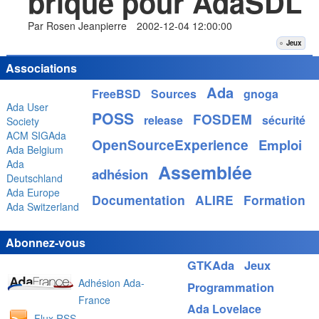
brique pour AdaSDL
Par Rosen Jeanpierre
2002-12-04 12:00:00
Jeux
Associations
Ada
FreeBSD
Sources
gnoga
Ada User
POSS
FOSDEM
release
sécurité
Society
ACM SIGAda
OpenSourceExperience
Emploi
Ada Belgium
Ada
Assemblée
adhésion
Deutschland
Ada Europe
Documentation
ALIRE
Formation
Ada Switzerland
Abonnez-vous
GTKAda
Jeux
Adhésion Ada-
Programmation
France
Ada Lovelace
Flux RSS