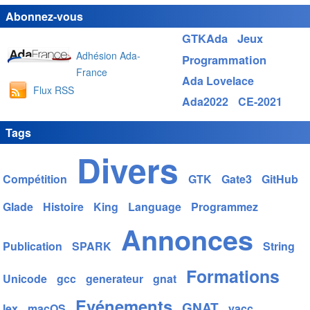
Abonnez-vous
GTKAda
Jeux
Adhésion Ada-
Programmation
France
Ada Lovelace
Flux RSS
Ada2022
CE-2021
Tags
Divers
Compétition
GTK
Gate3
GitHub
Glade
Histoire
King
Language
Programmez
Annonces
Publication
SPARK
String
Formations
Unicode
gcc
generateur
gnat
Evénements
GNAT
lex
macOS
yacc