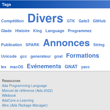
Tags
Divers
Compétition
GTK
Gate3
GitHub
Glade
Histoire
King
Language
Programmez
Annonces
Publication
SPARK
String
Formations
Unicode
gcc
generateur
gnat
Evénements
GNAT
lex
macOS
yacc
Ressources
Ada Programming Language
Manuel de référence (Ada 2022)
Wikibook
AdaCore e-Learning
Alire (
Ada Package Manager
)