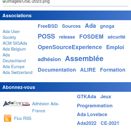
Associations
Ada
FreeBSD
Sources
gnoga
Ada User
POSS
FOSDEM
release
sécurité
Society
ACM SIGAda
OpenSourceExperience
Emploi
Ada Belgium
Ada
Assemblée
adhésion
Deutschland
Ada Europe
Documentation
ALIRE
Formation
Ada Switzerland
Abonnez-vous
GTKAda
Jeux
Adhésion Ada-
Programmation
France
Ada Lovelace
Flux RSS
Ada2022
CE-2021