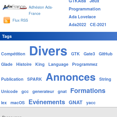
GTKAda
Jeux
Adhésion Ada-
Programmation
France
Ada Lovelace
Flux RSS
Ada2022
CE-2021
Tags
Divers
Compétition
GTK
Gate3
GitHub
Glade
Histoire
King
Language
Programmez
Annonces
Publication
SPARK
String
Formations
Unicode
gcc
generateur
gnat
Evénements
GNAT
lex
macOS
yacc