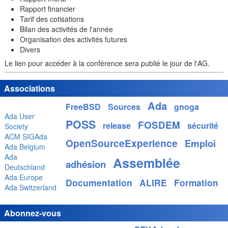
Rapport financier
Tarif des cotisations
Bilan des activités de l'année
Organisation des activités futures
Divers
Le lien pour accéder à la conférence sera publié le jour de l'AG.
Associations
Ada
FreeBSD
Sources
gnoga
Ada User
POSS
FOSDEM
release
sécurité
Society
ACM SIGAda
OpenSourceExperience
Emploi
Ada Belgium
Ada
Assemblée
adhésion
Deutschland
Ada Europe
Documentation
ALIRE
Formation
Ada Switzerland
Abonnez-vous