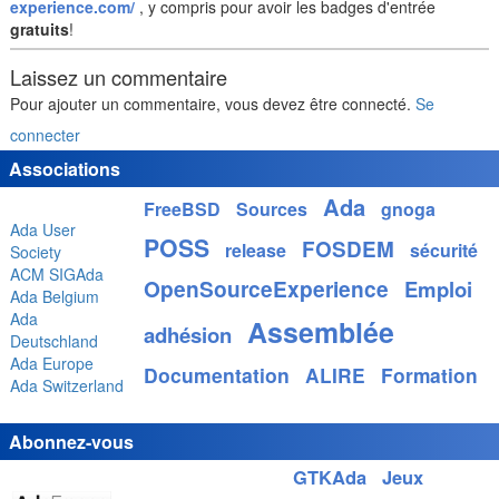
experience.com/
, y compris pour avoir les badges d'entrée
gratuits
!
Laissez un commentaire
Pour ajouter un commentaire, vous devez être connecté.
Se
connecter
Associations
Ada
FreeBSD
Sources
gnoga
Ada User
POSS
FOSDEM
release
sécurité
Society
ACM SIGAda
OpenSourceExperience
Emploi
Ada Belgium
Ada
Assemblée
adhésion
Deutschland
Ada Europe
Documentation
ALIRE
Formation
Ada Switzerland
Abonnez-vous
GTKAda
Jeux