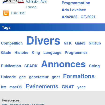
Adhésion Ada-
Programmation
France
Ada Lovelace
Flux RSS
Ada2022
CE-2021
Tags
Divers
Compétition
GTK
Gate3
GitHub
Glade
Histoire
King
Language
Programmez
Annonces
Publication
SPARK
String
Formations
Unicode
gcc
generateur
gnat
Evénements
GNAT
lex
macOS
yacc
Ressources
Ada Programming Language