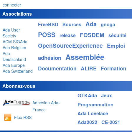
connecter
Associations
Ada
FreeBSD
Sources
gnoga
Ada User
POSS
FOSDEM
release
sécurité
Society
ACM SIGAda
OpenSourceExperience
Emploi
Ada Belgium
Ada
Assemblée
adhésion
Deutschland
Ada Europe
Documentation
ALIRE
Formation
Ada Switzerland
Abonnez-vous
GTKAda
Jeux
Adhésion Ada-
Programmation
France
Ada Lovelace
Flux RSS
Ada2022
CE-2021