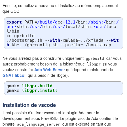
Ensuite, compilez à nouveau et installez au même emplacement
que GCC :
export
 PATH=
/build/g
cc
-12.1
/bin:
/sbin:/
bin:
/
usr/
sbin:
/usr/
bin:
/usr/
local/sbin:
/usr/
loca
l/bin

cd gprbuild

./bootstrap.sh --
with
-xmlada=../xmlada --
wit
h
Ne vous arrêtez pas à construire uniquement
car vous
gprbuild
aurez probablement besoin de la bibliothèque
(si vous
libgpr
voulez construire
Ada Web Server
qui dépend maintenant de
GNAT libcoll
qui a besoin de libgpr).
gmake
libgpr.build
gmake
libgpr.install
Installation de vscode
Il est possible d'utiliser vscode et le plugin Ada pour le
développement sous FreeBSD. Le plugin vscode Ada contient le
binaire
qui est exécuté en tant que
ada_language_server