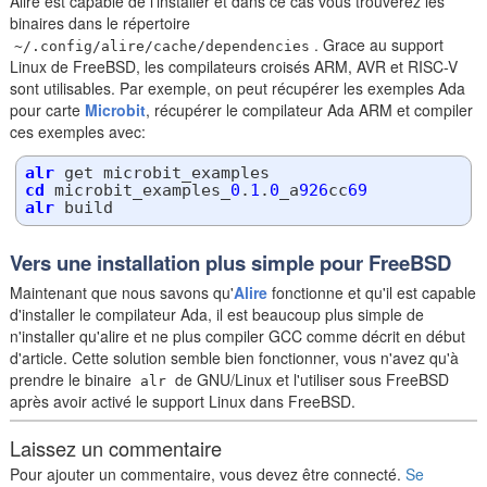
Alire est capable de l'installer et dans ce cas vous trouverez les
binaires dans le répertoire
. Grace au support
~/.config/alire/cache/dependencies
Linux de FreeBSD, les compilateurs croisés ARM, AVR et RISC-V
sont utilisables. Par exemple, on peut récupérer les exemples Ada
pour carte
Microbit
, récupérer le compilateur Ada ARM et compiler
ces exemples avec:
alr
cd
 microbit_examples_
0
.
1
.
0
_a
926
cc
69
alr
Vers une installation plus simple pour FreeBSD
Maintenant que nous savons qu'
Alire
fonctionne et qu'il est capable
d'installer le compilateur Ada, il est beaucoup plus simple de
n'installer qu'alire et ne plus compiler GCC comme décrit en début
d'article. Cette solution semble bien fonctionner, vous n'avez qu'à
prendre le binaire
de GNU/Linux et l'utiliser sous FreeBSD
alr
après avoir activé le support Linux dans FreeBSD.
Laissez un commentaire
Pour ajouter un commentaire, vous devez être connecté.
Se