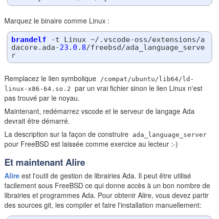
Marquez le binaire comme Linux :
brandelf
 -t Linux ~/.vscode-oss/extensions/a
dacore.ada-
23
.
0
.
8
/freebsd/ada_language_serve
Remplacez le lien symbolique
/compat/ubuntu/lib64/ld-
par un vrai fichier sinon le lien Linux n'est
linux-x86-64.so.2
pas trouvé par le noyau.
Maintenant, redémarrez vscode et le serveur de langage Ada
devrait être démarré.
La description sur la façon de construire
ada_language_server
pour FreeBSD est laissée comme exercice au lecteur :-)
Et maintenant Alire
Alire
est l'outil de gestion de librairies Ada. Il peut être utilisé
facilement sous FreeBSD ce qui donne accès à un bon nombre de
librairies et programmes Ada. Pour obtenir Alire, vous devez partir
des sources git, les compiler et faire l'installation manuellement: