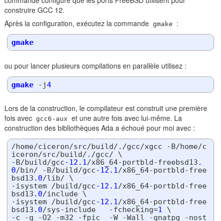
commande configure que les ports FreeBSD utilisent pour
construire GCC 12.
Après la configuration, exécutez la commande
:
gmake
gmake
ou pour lancer plusieurs compilations en parallèle utilisez :
gmake
 -j
4
Lors de la construction, le compilateur est construit une première
fois avec
et une autre fois avec lui-même. La
gcc6-aux
construction des bibliothèques Ada a échoué pour moi avec :
/home/ciceron/src/build/./gcc/xgcc -B/home/c
iceron/src/build/./gcc/ \

-B/build/gcc
-12.1
/x86_64-portbld-freebsd13
.
0
/bin/ -B/build/gcc
-12.1
/x86_64-portbld-free
bsd13
.0
/lib/ \

-isystem /build/gcc
-12.1
/x86_64-portbld-free
bsd13
.0
/include \

-isystem /build/gcc
-12.1
/x86_64-portbld-free
bsd13
.0
/sys-include   -fchecking=
1
 \

-c -g -O2 -m32 -fpic  -W -Wall -gnatpg -nost