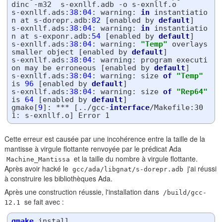
dinc -m32  s-exnllf.adb -o s-exnllf.o

s-exnllf.ads:
38
:
04
: warning: 
in
 instantiatio
n at s-dorepr.adb:
82
 [enabled by 
default
]

s-exnllf.ads:
38
:
04
: warning: 
in
 instantiatio
n at s-exponr.adb:
54
 [enabled by 
default
]

s-exnllf.ads:
38
:
04
: warning: 
"Temp"
 overlays 
smaller 
object
 [enabled by 
default
]

s-exnllf.ads:
38
:
04
: warning: program executi
on may be erroneous [enabled by 
default
]

s-exnllf.ads:
38
:
04
: warning: size 
of
"Temp"
is 
96
 [enabled by 
default
]

s-exnllf.ads:
38
:
04
: warning: size 
of
"Rep64"
is 
64
 [enabled by 
default
]

gmake[
9
]: *** [../gcc-
interface
/Makefile:30
Cette erreur est causée par une incohérence entre la taille de la
mantisse à virgule flottante renvoyée par le prédicat Ada
et la taille du nombre à virgule flottante.
Machine_Mantissa
Après avoir hacké le
j'ai réussi
gcc/ada/libgnat/s-dorepr.adb
à construire les bibliothèques Ada.
Après une construction réussie, l'installation dans
/build/gcc-
se fait avec :
12.1
gmake