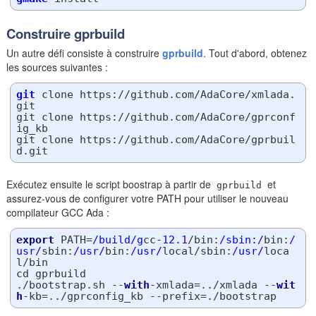
Construire gprbuild
Un autre défi consiste à construire
gprbuild
. Tout d'abord, obtenez
les sources suivantes :
git
 clone https://github.com/AdaCore/xmlada.
git

git clone https://github.com/AdaCore/gprconf
ig_kb

git clone https://github.com/AdaCore/gprbuil
Exécutez ensuite le script boostrap à partir de
et
gprbuild
assurez-vous de configurer votre PATH pour utiliser le nouveau
compilateur GCC Ada :
export
 PATH=
/build/g
cc
-12.1
/bin:
/sbin:/
bin:
/
usr/
sbin:
/usr/
bin:
/usr/
local/sbin:
/usr/
loca
l/bin

cd gprbuild

./bootstrap.sh --
with
-xmlada=../xmlada --
wit
h