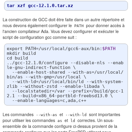
tar
xzf
gcc-12
.1
.0
.tar
.xz
La construction de GCC doit être faite dans un autre répertoire et
nous devons également configurer le
pour donner accès à
PATH
l'ancien compilateur Ada. Vous devez configurer et exécuter le
script de configuration gcc comme suit :
export
 PATH=/usr/
local
/gcc6-aux/bin:
$PATH
cd
 build

../gcc-12.1.0/configure --
disable
-nls --
enab
le
-gnu-indirect-function \

  --
enable
-host-shared --with-as=/usr/
local
/
bin/as --with-gmp=/usr/
local
 \

  --with-ld=/usr/
local
/bin/ld --with-system-
zlib --without-zstd --
enable
-libada \

  --localstatedir=/var --prefix=/build/gcc-1
2.1 --build=x86_64-portbld-freebsd13.0 \

  --
enable
Les commandes
et
sont importantes
--with-as
--with-ld
pour utiliser les commandes
et
correctes. Un sous-
as
ld
ensemble de la commande configure ci-dessus provient de la