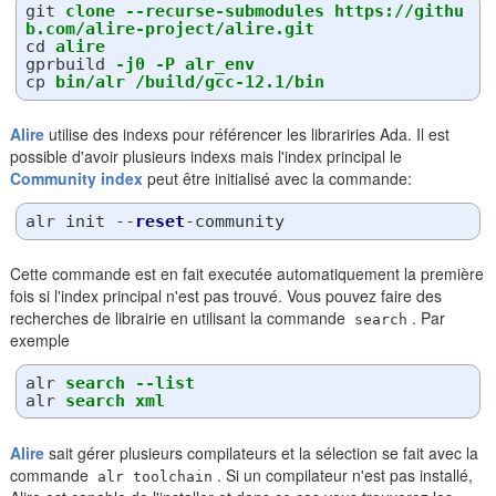
git
clone --recurse-submodules https://githu
b.com/alire-project/alire.git
cd
alire
gprbuild
-j0 -P alr_env
cp
bin/alr /build/gcc-12.1/bin
Alire
utilise des indexs pour référencer les librariries Ada. Il est
possible d'avoir plusieurs indexs mais l'index principal le
Community index
peut être initialisé avec la commande:
alr init --
reset
Cette commande est en fait executée automatiquement la première
fois si l'index principal n'est pas trouvé. Vous pouvez faire des
recherches de librairie en utilisant la commande
. Par
search
exemple
alr
search --list
alr
search xml
Alire
sait gérer plusieurs compilateurs et la sélection se fait avec la
commande
. Si un compilateur n'est pas installé,
alr toolchain