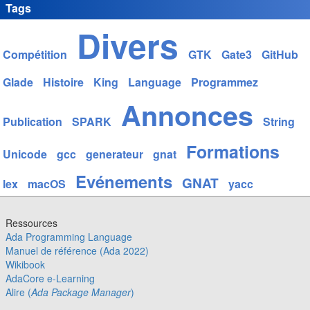
Tags
Divers
Compétition
GTK
Gate3
GitHub
Glade
Histoire
King
Language
Programmez
Annonces
Publication
SPARK
String
Formations
Unicode
gcc
generateur
gnat
Evénements
GNAT
lex
macOS
yacc
Ressources
Ada Programming Language
Manuel de référence (Ada 2022)
Wikibook
AdaCore e-Learning
Alire (
Ada Package Manager
)