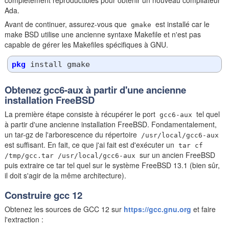
complètement reproductibles pour obtenir un nouveau compilateur
Ada.
Avant de continuer, assurez-vous que
est installé car le
gmake
make BSD utilise une ancienne syntaxe Makefile et n'est pas
capable de gérer les Makefiles spécifiques à GNU.
pkg
Obtenez gcc6-aux à partir d'une ancienne
installation FreeBSD
La première étape consiste à récupérer le port
tel quel
gcc6-aux
à partir d'une ancienne installation FreeBSD. Fondamentalement,
un tar-gz de l'arborescence du répertoire
/usr/local/gcc6-aux
est suffisant. En fait, ce que j'ai fait est d'exécuter un
tar cf
sur un ancien FreeBSD
/tmp/gcc.tar /usr/local/gcc6-aux
puis extraire ce tar tel quel sur le système FreeBSD 13.1 (bien sûr,
il doit s'agir de la même architecture).
Construire gcc 12
Obtenez les sources de GCC 12 sur
https://gcc.gnu.org
et faire
l'extraction :