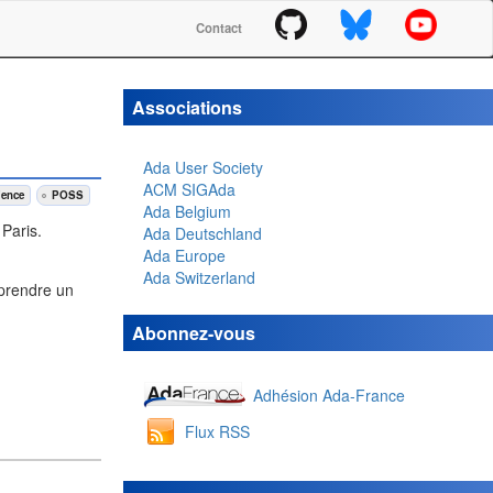
Contact
Associations
Ada User Society
ACM SIGAda
ience
POSS
Ada Belgium
Paris.
Ada Deutschland
Ada Europe
Ada Switzerland
pprendre un
Abonnez-vous
Adhésion Ada-France
Flux RSS