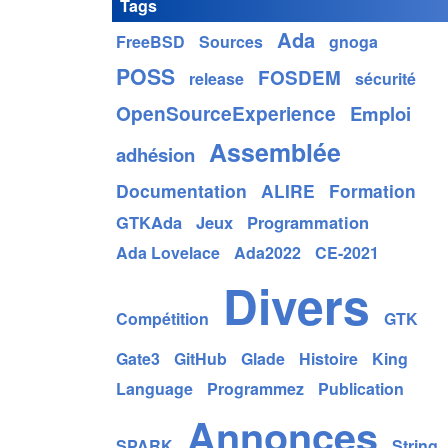
Tags
Ada
FreeBSD
Sources
gnoga
POSS
FOSDEM
release
sécurité
OpenSourceExperience
Emploi
Assemblée
adhésion
Documentation
ALIRE
Formation
GTKAda
Jeux
Programmation
Ada Lovelace
Ada2022
CE-2021
Divers
Compétition
GTK
Gate3
GitHub
Glade
Histoire
King
Language
Programmez
Publication
Annonces
SPARK
String