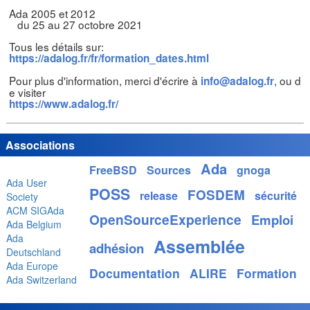
Ada 2005 et 2012

   du 25 au 27 octobre 2021

https://adalog.fr/fr/formation_dates.html
Pour plus d'information, merci d'écrire à 
, ou d
info@adalog.fr
https://www.adalog.fr/
Associations
Ada
FreeBSD
Sources
gnoga
Ada User
POSS
FOSDEM
release
sécurité
Society
ACM SIGAda
OpenSourceExperience
Emploi
Ada Belgium
Ada
Assemblée
adhésion
Deutschland
Ada Europe
Documentation
ALIRE
Formation
Ada Switzerland