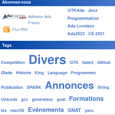
Abonnez-vous
GTKAda
Jeux
Adhésion Ada-
Programmation
France
Ada Lovelace
Flux RSS
Ada2022
CE-2021
Tags
Divers
Compétition
GTK
Gate3
GitHub
Glade
Histoire
King
Language
Programmez
Annonces
Publication
SPARK
String
Formations
Unicode
gcc
generateur
gnat
Evénements
GNAT
lex
macOS
yacc