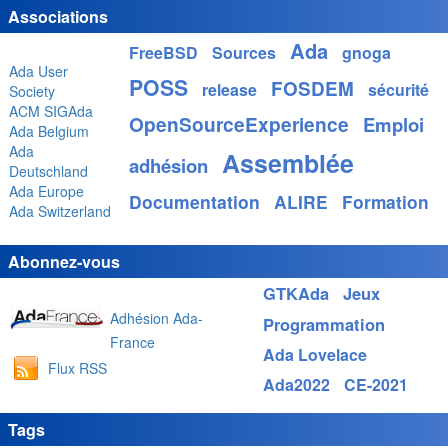
Associations
Ada
FreeBSD
Sources
gnoga
Ada User
POSS
FOSDEM
release
sécurité
Society
ACM SIGAda
OpenSourceExperience
Emploi
Ada Belgium
Ada
Assemblée
adhésion
Deutschland
Ada Europe
Documentation
ALIRE
Formation
Ada Switzerland
Abonnez-vous
GTKAda
Jeux
Adhésion Ada-
Programmation
France
Ada Lovelace
Flux RSS
Ada2022
CE-2021
Tags