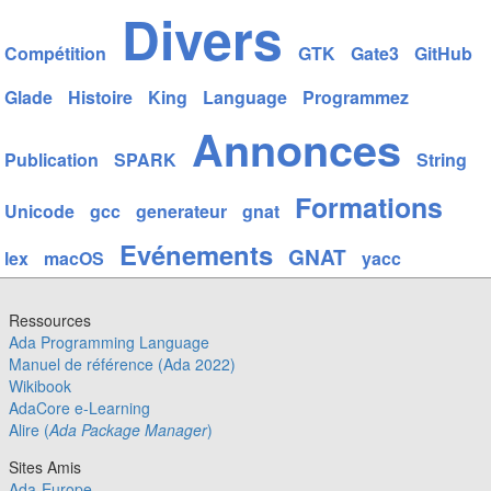
Divers
Compétition
GTK
Gate3
GitHub
Glade
Histoire
King
Language
Programmez
Annonces
Publication
SPARK
String
Formations
Unicode
gcc
generateur
gnat
Evénements
GNAT
lex
macOS
yacc
Ressources
Ada Programming Language
Manuel de référence (Ada 2022)
Wikibook
AdaCore e-Learning
Alire (
Ada Package Manager
)
Sites Amis
Ada-Europe