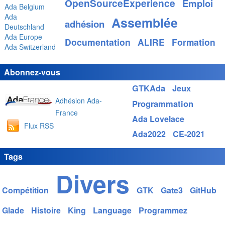
OpenSourceExperience
Emploi
Ada Belgium
Ada
Assemblée
adhésion
Deutschland
Ada Europe
Documentation
ALIRE
Formation
Ada Switzerland
Abonnez-vous
GTKAda
Jeux
Adhésion Ada-
Programmation
France
Ada Lovelace
Flux RSS
Ada2022
CE-2021
Tags
Divers
Compétition
GTK
Gate3
GitHub
Glade
Histoire
King
Language
Programmez