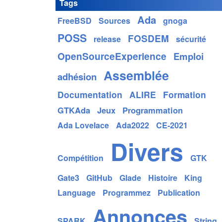
Tags
Ada
FreeBSD
Sources
gnoga
POSS
FOSDEM
release
sécurité
OpenSourceExperience
Emploi
Assemblée
adhésion
Documentation
ALIRE
Formation
GTKAda
Jeux
Programmation
Ada Lovelace
Ada2022
CE-2021
Divers
Compétition
GTK
Gate3
GitHub
Glade
Histoire
King
Language
Programmez
Publication
Annonces
SPARK
String