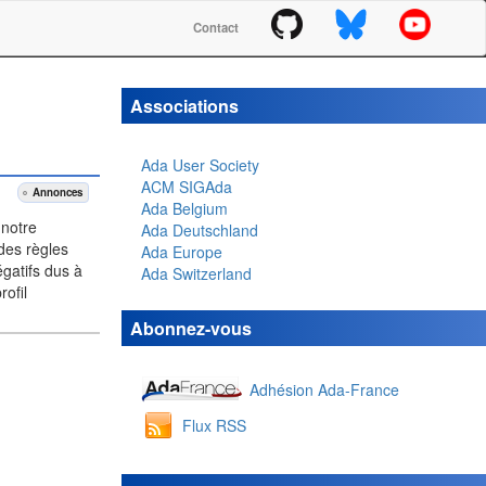
Contact
Associations
Ada User Society
ACM SIGAda
Annonces
Ada Belgium
 notre
Ada Deutschland
 des règles
Ada Europe
égatifs dus à
Ada Switzerland
rofil
Abonnez-vous
Adhésion Ada-France
Flux RSS