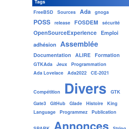
Tags
Ada
FreeBSD
Sources
gnoga
POSS
FOSDEM
release
sécurité
OpenSourceExperience
Emploi
Assemblée
adhésion
Documentation
ALIRE
Formation
GTKAda
Jeux
Programmation
Ada Lovelace
Ada2022
CE-2021
Divers
Compétition
GTK
Gate3
GitHub
Glade
Histoire
King
Language
Programmez
Publication
Annonces
SPARK
String