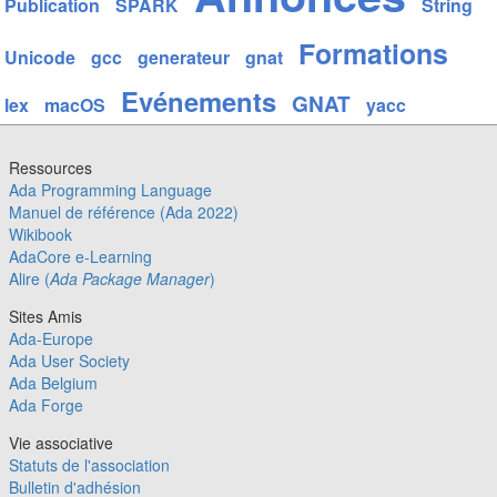
Publication
SPARK
String
Formations
Unicode
gcc
generateur
gnat
Evénements
GNAT
lex
macOS
yacc
Ressources
Ada Programming Language
Manuel de référence (Ada 2022)
Wikibook
AdaCore e-Learning
Alire (
Ada Package Manager
)
Sites Amis
Ada-Europe
Ada User Society
Ada Belgium
Ada Forge
Vie associative
Statuts de l'association
Bulletin d'adhésion