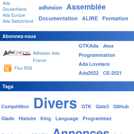
Ada
Assemblée
adhésion
Deutschland
Ada Europe
Documentation
ALIRE
Formation
Ada Switzerland
Abonnez-vous
GTKAda
Jeux
Adhésion Ada-
Programmation
France
Ada Lovelace
Flux RSS
Ada2022
CE-2021
Tags
Divers
Compétition
GTK
Gate3
GitHub
Glade
Histoire
King
Language
Programmez
Annonces