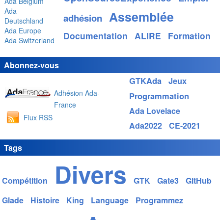
Ada Belgium
Ada
Assemblée
adhésion
Deutschland
Ada Europe
Documentation
ALIRE
Formation
Ada Switzerland
Abonnez-vous
GTKAda
Jeux
Adhésion Ada-
Programmation
France
Ada Lovelace
Flux RSS
Ada2022
CE-2021
Tags
Divers
Compétition
GTK
Gate3
GitHub
Glade
Histoire
King
Language
Programmez