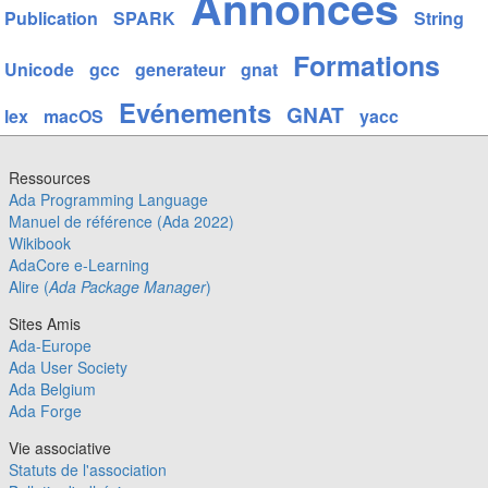
Annonces
Publication
SPARK
String
Formations
Unicode
gcc
generateur
gnat
Evénements
GNAT
lex
macOS
yacc
Ressources
Ada Programming Language
Manuel de référence (Ada 2022)
Wikibook
AdaCore e-Learning
Alire (
Ada Package Manager
)
Sites Amis
Ada-Europe
Ada User Society
Ada Belgium
Ada Forge
Vie associative
Statuts de l'association