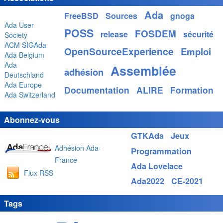
Ada
FreeBSD
Sources
gnoga
Ada User
POSS
FOSDEM
release
sécurité
Society
ACM SIGAda
OpenSourceExperience
Emploi
Ada Belgium
Ada
Assemblée
adhésion
Deutschland
Ada Europe
Documentation
ALIRE
Formation
Ada Switzerland
Abonnez-vous
GTKAda
Jeux
Adhésion Ada-
Programmation
France
Ada Lovelace
Flux RSS
Ada2022
CE-2021
Tags