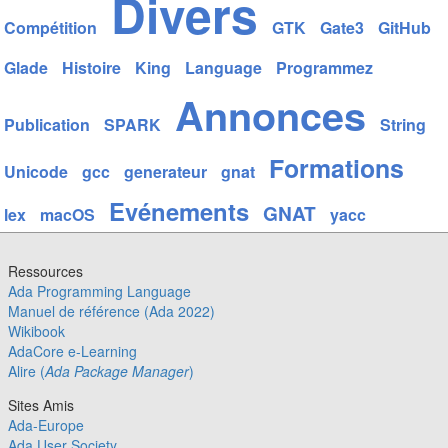
Divers
Compétition
GTK
Gate3
GitHub
Glade
Histoire
King
Language
Programmez
Annonces
Publication
SPARK
String
Formations
Unicode
gcc
generateur
gnat
Evénements
GNAT
lex
macOS
yacc
Ressources
Ada Programming Language
Manuel de référence (Ada 2022)
Wikibook
AdaCore e-Learning
Alire (
Ada Package Manager
)
Sites Amis
Ada-Europe
Ada User Society