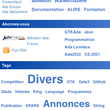
adhésion
Deutschland
Ada Europe
Documentation
ALIRE
Formation
Ada Switzerland
Abonnez-vous
GTKAda
Jeux
Adhésion Ada-
Programmation
France
Ada Lovelace
Flux RSS
Ada2022
CE-2021
Tags
Divers
Compétition
GTK
Gate3
GitHub
Glade
Histoire
King
Language
Programmez
Annonces
Publication
SPARK
String