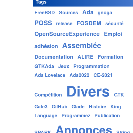
Tags
Ada
FreeBSD
Sources
gnoga
POSS
FOSDEM
release
sécurité
OpenSourceExperience
Emploi
Assemblée
adhésion
Documentation
ALIRE
Formation
GTKAda
Jeux
Programmation
Ada Lovelace
Ada2022
CE-2021
Divers
Compétition
GTK
Gate3
GitHub
Glade
Histoire
King
Language
Programmez
Publication
Annonces
SPARK
String