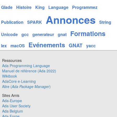
Glade
Histoire
King
Language
Programmez
Annonces
Publication
SPARK
String
Formations
Unicode
gcc
generateur
gnat
Evénements
GNAT
lex
macOS
yacc
Ressources
Ada Programming Language
Manuel de référence (Ada 2022)
Wikibook
AdaCore e-Learning
Alire (
Ada Package Manager
)
Sites Amis
Ada-Europe
Ada User Society
Ada Belgium
Ada Forge