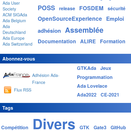
Ada User
POSS
FOSDEM
release
sécurité
Society
ACM SIGAda
OpenSourceExperience
Emploi
Ada Belgium
Ada
Assemblée
adhésion
Deutschland
Ada Europe
Documentation
ALIRE
Formation
Ada Switzerland
Abonnez-vous
GTKAda
Jeux
Adhésion Ada-
Programmation
France
Ada Lovelace
Flux RSS
Ada2022
CE-2021
Tags
Divers
Compétition
GTK
Gate3
GitHub