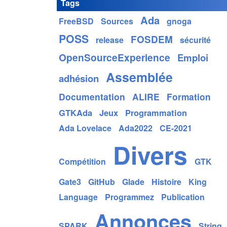
Tags
Ada
FreeBSD
Sources
gnoga
POSS
FOSDEM
release
sécurité
OpenSourceExperience
Emploi
Assemblée
adhésion
Documentation
ALIRE
Formation
GTKAda
Jeux
Programmation
Ada Lovelace
Ada2022
CE-2021
Divers
Compétition
GTK
Gate3
GitHub
Glade
Histoire
King
Language
Programmez
Publication
Annonces
SPARK
String