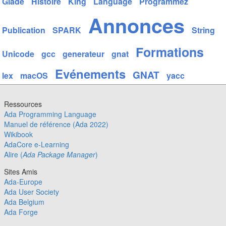
Glade
Histoire
King
Language
Programmez
Annonces
Publication
SPARK
String
Formations
Unicode
gcc
generateur
gnat
Evénements
GNAT
lex
macOS
yacc
Ressources
Ada Programming Language
Manuel de référence (Ada 2022)
Wikibook
AdaCore e-Learning
Alire (
Ada Package Manager
)
Sites Amis
Ada-Europe
Ada User Society
Ada Belgium
Ada Forge