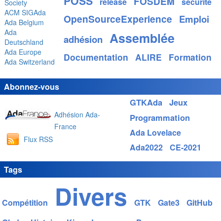
POSS
FOSDEM
release
sécurité
Society
ACM SIGAda
OpenSourceExperience
Emploi
Ada Belgium
Ada
Assemblée
adhésion
Deutschland
Ada Europe
Documentation
ALIRE
Formation
Ada Switzerland
Abonnez-vous
GTKAda
Jeux
Adhésion Ada-
Programmation
France
Ada Lovelace
Flux RSS
Ada2022
CE-2021
Tags
Divers
Compétition
GTK
Gate3
GitHub