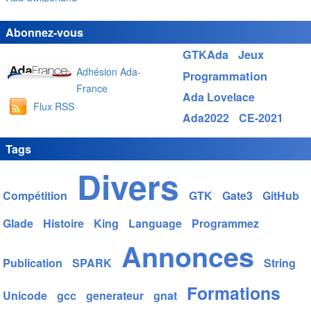
Abonnez-vous
GTKAda
Jeux
Adhésion Ada-
Programmation
France
Ada Lovelace
Flux RSS
Ada2022
CE-2021
Tags
Divers
Compétition
GTK
Gate3
GitHub
Glade
Histoire
King
Language
Programmez
Annonces
Publication
SPARK
String
Formations
Unicode
gcc
generateur
gnat