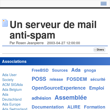
Un serveur de mail
anti-spam
Par Rosen Jeanpierre
2003-04-27 12:00:00
Divers
Associations
Ada
FreeBSD
Sources
gnoga
Ada User
POSS
FOSDEM
release
sécurité
Society
ACM SIGAda
OpenSourceExperience
Emploi
Ada Belgium
Ada
Assemblée
adhésion
Deutschland
Ada Europe
Documentation
ALIRE
Formation
Ada Switzerland