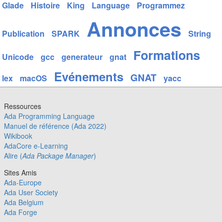
Glade
Histoire
King
Language
Programmez
Annonces
Publication
SPARK
String
Formations
Unicode
gcc
generateur
gnat
Evénements
GNAT
lex
macOS
yacc
Ressources
Ada Programming Language
Manuel de référence (Ada 2022)
Wikibook
AdaCore e-Learning
Alire (
Ada Package Manager
)
Sites Amis
Ada-Europe
Ada User Society
Ada Belgium
Ada Forge