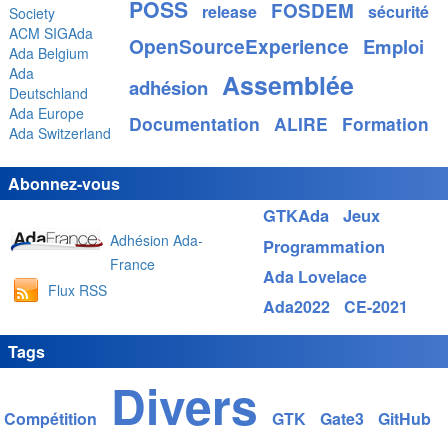
POSS
FOSDEM
release
sécurité
Society
ACM SIGAda
OpenSourceExperience
Emploi
Ada Belgium
Ada
Assemblée
adhésion
Deutschland
Ada Europe
Documentation
ALIRE
Formation
Ada Switzerland
Abonnez-vous
GTKAda
Jeux
Adhésion Ada-
Programmation
France
Ada Lovelace
Flux RSS
Ada2022
CE-2021
Tags
Divers
Compétition
GTK
Gate3
GitHub