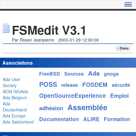
FSMedit V3.1
Par Rosen Jeanpierre
2003-01-29 12:00:00
Divers
Associations
Ada
FreeBSD
Sources
gnoga
Ada User
POSS
FOSDEM
release
sécurité
Society
ACM SIGAda
OpenSourceExperience
Emploi
Ada Belgium
Ada
Assemblée
adhésion
Deutschland
Ada Europe
Documentation
ALIRE
Formation
Ada Switzerland