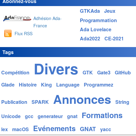
Abonnez-vous
GTKAda
Jeux
Adhésion Ada-
Programmation
France
Ada Lovelace
Flux RSS
Ada2022
CE-2021
Tags
Divers
Compétition
GTK
Gate3
GitHub
Glade
Histoire
King
Language
Programmez
Annonces
Publication
SPARK
String
Formations
Unicode
gcc
generateur
gnat
Evénements
GNAT
lex
macOS
yacc