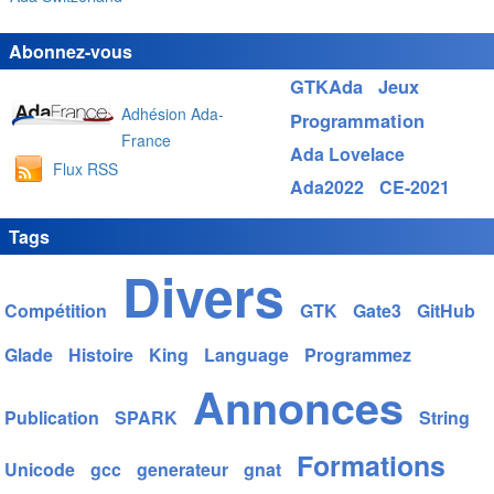
Abonnez-vous
GTKAda
Jeux
Adhésion Ada-
Programmation
France
Ada Lovelace
Flux RSS
Ada2022
CE-2021
Tags
Divers
Compétition
GTK
Gate3
GitHub
Glade
Histoire
King
Language
Programmez
Annonces
Publication
SPARK
String
Formations
Unicode
gcc
generateur
gnat