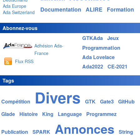
Ada Europe
Documentation
ALIRE
Formation
Ada Switzerland
Abonnez-vous
GTKAda
Jeux
Adhésion Ada-
Programmation
France
Ada Lovelace
Flux RSS
Ada2022
CE-2021
Tags
Divers
Compétition
GTK
Gate3
GitHub
Glade
Histoire
King
Language
Programmez
Annonces
Publication
SPARK
String